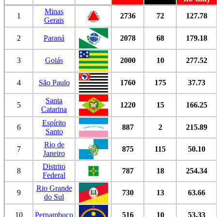
Minas
1
2736
72
127.78
Gerais
2
Paraná
2078
68
179.18
3
Goiás
2000
10
277.52
4
São Paulo
1760
175
37.73
Santa
5
1220
15
166.25
Catarina
Espírito
6
887
2
215.89
Santo
Rio de
7
875
115
50.10
Janeiro
Distrito
8
787
18
254.34
Federal
Rio Grande
9
730
13
63.66
do Sul
10
Pernambuco
516
10
53.33