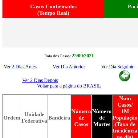
Casos Confirmados
Pac
(Tempo Real)
25/09/2021
Data dos Casos:
Ver 2 Dias Antes
Ver Dia Anterior
Ver Dia Seguinte
Ver 2 Dias Depois
Voltar para a página do BRASIL
Num
Casos/
Número
Número
1M
Unidade
Ordem
Bandeira
de
de
População
Federativa
Casos
Mortes
(Taxa de
Incidência
no dia)