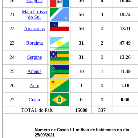
20
Alagoas
56
4
16.64
Mato Grosso
21
56
3
19.72
do Sul
22
Amazonas
56
0
13.11
23
Roraima
31
2
47.49
24
Sergipe
31
0
13.26
25
Amapá
10
1
11.39
26
Acre
1
0
1.10
27
Ceará
0
0
0.00
TOTAL do País
15688
537
Numero de Casos / 1 milhao de habitantes no dia
25/09/2021