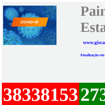
Pai
Est
www.gisca
Atualização e
38338153
27