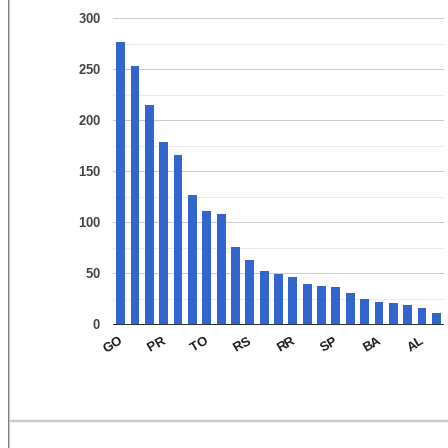
300
250
200
150
100
50
0
BA
PR
RR
RS
AL
TO
SP
GO