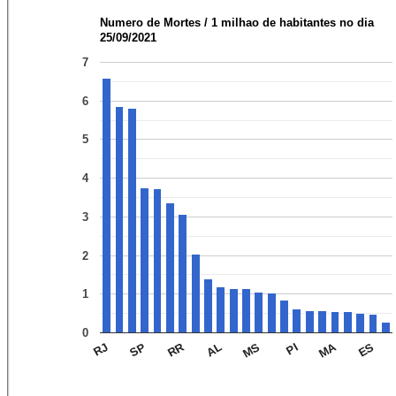
Numero de Mortes / 1 milhao de habitantes no dia
25/09/2021
7
6
5
4
3
2
1
0
RR
MA
AL
ES
SP
PI
RJ
MS