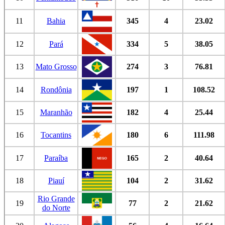
11
Bahia
345
4
23.02
12
Pará
334
5
38.05
13
Mato Grosso
274
3
76.81
14
Rondônia
197
1
108.52
15
Maranhão
182
4
25.44
16
Tocantins
180
6
111.98
17
Paraíba
165
2
40.64
18
Piauí
104
2
31.62
Rio Grande
19
77
2
21.62
do Norte