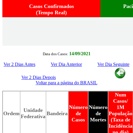
Casos Confirmados
Pac
(Tempo Real)
14/09/2021
Data dos Casos:
Ver 2 Dias Antes
Ver Dia Anterior
Ver Dia Seguinte
Ver 2 Dias Depois
Voltar para a página do BRASIL
Num
Casos/
Número
Número
1M
Unidade
Ordem
Bandeira
de
de
População
Federativa
Casos
Mortes
(Taxa de
Incidência
no dia)