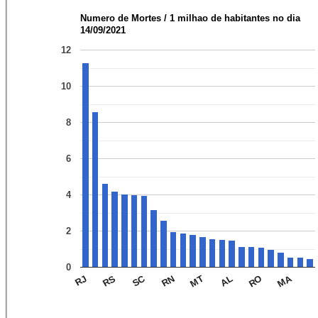
Numero de Mortes / 1 milhao de habitantes no dia
14/09/2021
12
10
8
6
4
2
0
SC
MA
RJ
RS
RN
MT
AL
RO