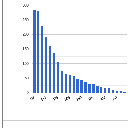
300
250
200
150
100
50
0
BA
DF
MT
RS
MS
RO
AM
AP