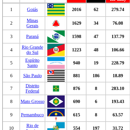
1
Goiás
2016
62
279.74
Minas
2
1629
34
76.08
Gerais
3
Paraná
1598
47
137.79
Rio Grande
4
1223
48
106.66
do Sul
Espírito
5
940
19
228.79
Santo
6
São Paulo
881
186
18.89
Distrito
7
876
8
283.10
Federal
8
Mato Grosso
690
6
193.43
9
Pernambuco
615
8
63.57
Rio de
10
554
197
31.72