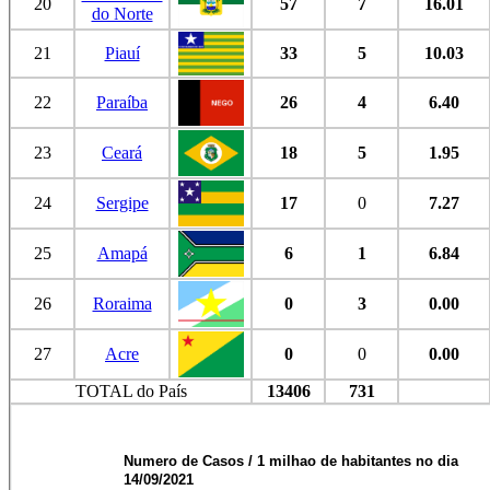
20
57
7
16.01
do Norte
21
Piauí
33
5
10.03
22
Paraíba
26
4
6.40
23
Ceará
18
5
1.95
24
Sergipe
17
0
7.27
25
Amapá
6
1
6.84
26
Roraima
0
3
0.00
27
Acre
0
0
0.00
TOTAL do País
13406
731
Numero de Casos / 1 milhao de habitantes no dia
14/09/2021