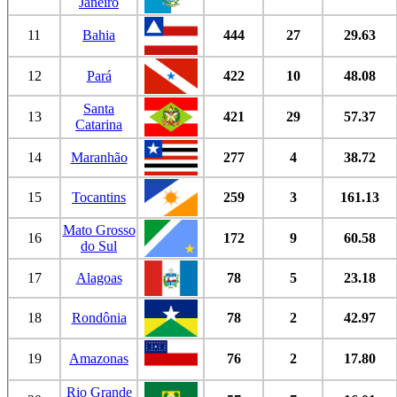
Janeiro
11
Bahia
444
27
29.63
12
Pará
422
10
48.08
Santa
13
421
29
57.37
Catarina
14
Maranhão
277
4
38.72
15
Tocantins
259
3
161.13
Mato Grosso
16
172
9
60.58
do Sul
17
Alagoas
78
5
23.18
18
Rondônia
78
2
42.97
19
Amazonas
76
2
17.80
Rio Grande