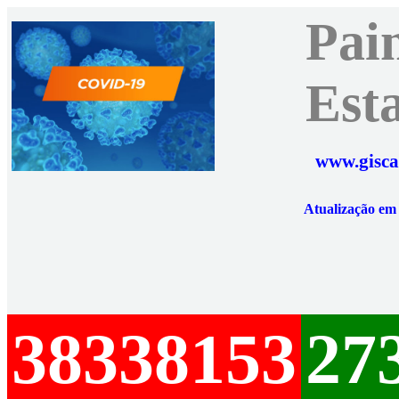
Pai
Est
www.gisca
Atualização e
38338153
27