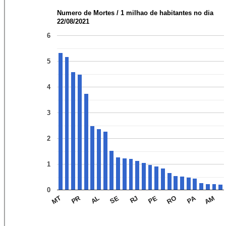
Numero de Mortes / 1 milhao de habitantes no dia
22/08/2021
6
5
4
3
2
1
0
PA
PR
AM
RO
PE
RJ
SE
AL
MT