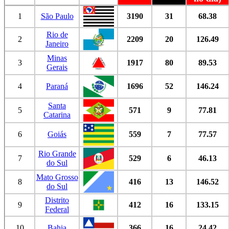
1
São Paulo
3190
31
68.38
Rio de
2
2209
20
126.49
Janeiro
Minas
3
1917
80
89.53
Gerais
4
Paraná
1696
52
146.24
Santa
5
571
9
77.81
Catarina
6
Goiás
559
7
77.57
Rio Grande
7
529
6
46.13
do Sul
Mato Grosso
8
416
13
146.52
do Sul
Distrito
9
412
16
133.15
Federal
10
Bahia
366
16
24.42