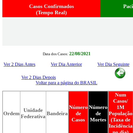
Casos Confirmados
Pac
(Tempo Real)
22/08/2021
Data dos Casos:
Ver 2 Dias Antes
Ver Dia Anterior
Ver Dia Seguinte
Ver 2 Dias Depois
Voltar para a página do BRASIL
Num
Casos/
Número
Número
1M
Unidade
Ordem
Bandeira
de
de
População
Federativa
Casos
Mortes
(Taxa de
Incidência
no dia)