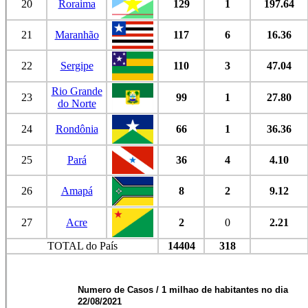
20
Roraima
129
1
197.64
21
Maranhão
117
6
16.36
22
Sergipe
110
3
47.04
Rio Grande
23
99
1
27.80
do Norte
24
Rondônia
66
1
36.36
25
Pará
36
4
4.10
26
Amapá
8
2
9.12
27
Acre
2
0
2.21
TOTAL do País
14404
318
Numero de Casos / 1 milhao de habitantes no dia
22/08/2021