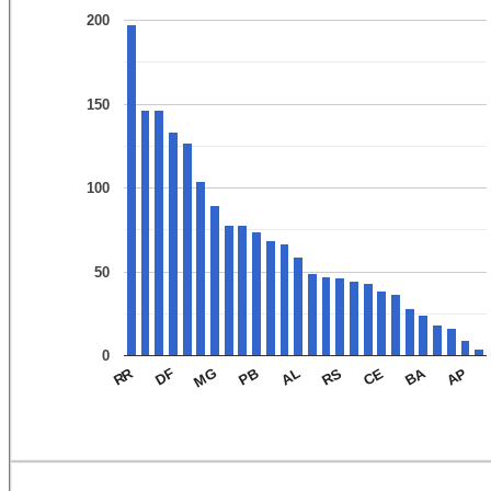
200
150
100
50
0
BA
RR
AP
CE
RS
AL
PB
MG
DF