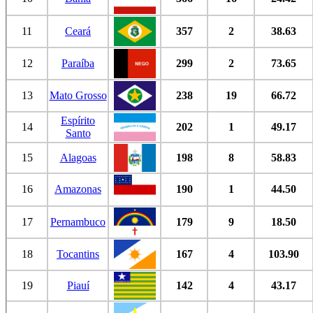
11
Ceará
357
2
38.63
12
Paraíba
299
2
73.65
13
Mato Grosso
238
19
66.72
Espírito
14
202
1
49.17
Santo
15
Alagoas
198
8
58.83
16
Amazonas
190
1
44.50
17
Pernambuco
179
9
18.50
18
Tocantins
167
4
103.90
19
Piauí
142
4
43.17