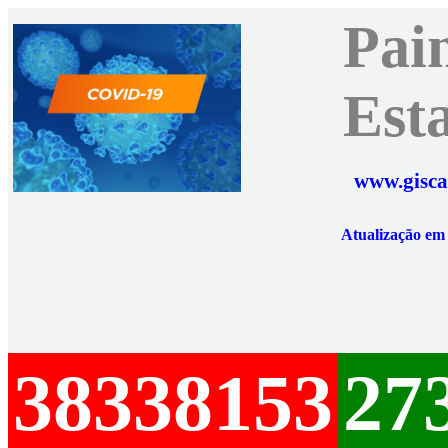
Pai
Est
www.gisca
Atualização e
38338153
27