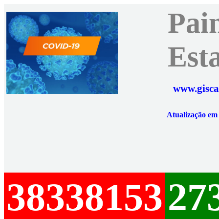
Pai
Est
www.gisca
Atualização e
38338153
27