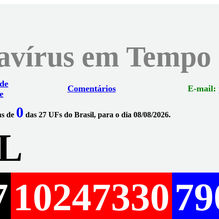
navírus em Tempo
 de
Comentários
E-mail:
e
0
ns de
das 27 UFs do Brasil, para o dia 08/08/2026.
L
7
10247330
79