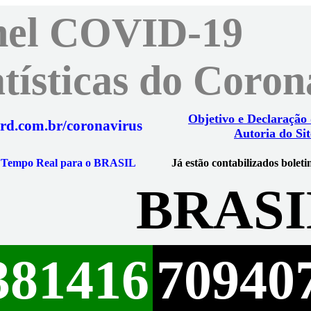
nel COVID-19
atísticas do Coro
Objetivo e Declaração
rd.com.br/coronavirus
Autoria do Sit
m Tempo Real para o BRASIL
Já estão contabilizados boleti
BRASI
381416
70940