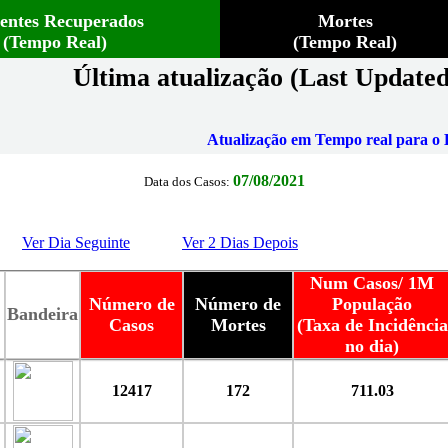
ientes Recuperados
Mortes
(Tempo Real)
(Tempo Real)
Última atualização (Last Updated
Atualização em Tempo real para o B
07/08/2021
Data dos Casos:
Ver Dia Seguinte
Ver 2 Dias Depois
Num Casos/ 1M
Número de
Número de
População
Bandeira
Casos
Mortes
(Taxa de Incidência
no dia)
12417
172
711.03