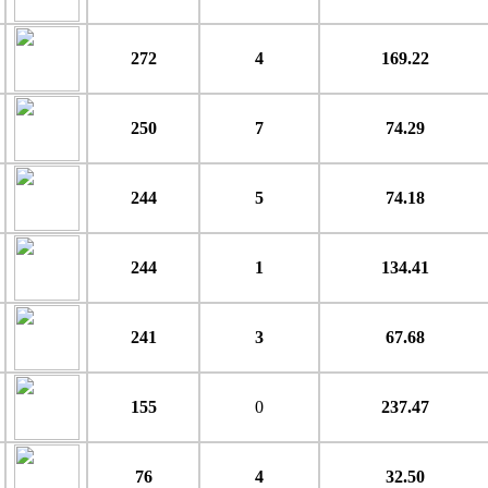
272
4
169.22
250
7
74.29
244
5
74.18
244
1
134.41
241
3
67.68
155
0
237.47
76
4
32.50