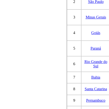
2
São Paulo
3
Minas Gerais
4
Goiás
5
Paraná
Rio Grande do
6
Sul
7
Bahia
8
Santa Catarina
9
Pernambuco