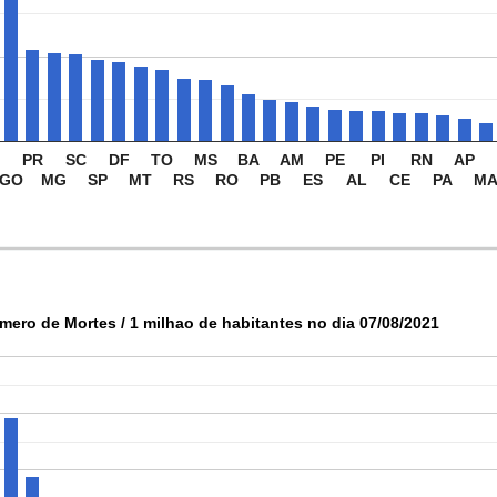
PR
SC
DF
TO
MS
BA
AM
PE
PI
RN
AP
GO
MG
SP
MT
RS
RO
PB
ES
AL
CE
PA
M
mero de Mortes / 1 milhao de habitantes no dia 07/08/2021