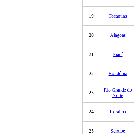
19
Tocantins
20
Alagoas
21
Piauí
22
Rondônia
Rio Grande do
23
Norte
24
Roraima
25
Sergipe