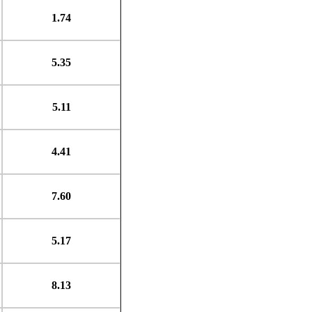
1.74
5.35
5.11
4.41
7.60
5.17
8.13