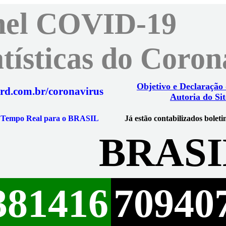
nel COVID-19
atísticas do Coro
Objetivo e Declaração
rd.com.br/coronavirus
Autoria do Sit
m Tempo Real para o BRASIL
Já estão contabilizados boleti
BRASI
381416
70940