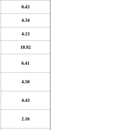
0.43
4.34
4.13
10.92
6.41
4.50
4.43
2.16