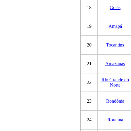
18
Goiás
19
Amapá
20
Tocantins
21
Amazonas
Rio Grande do
22
Norte
23
Rondônia
24
Roraima