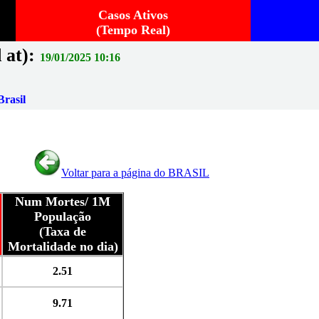
Casos Ativos
(Tempo Real)
 at):
19/01/2025 10:16
rasil
Voltar para a página do BRASIL
Num Mortes/ 1M
População
(Taxa de
Mortalidade no dia)
2.51
9.71