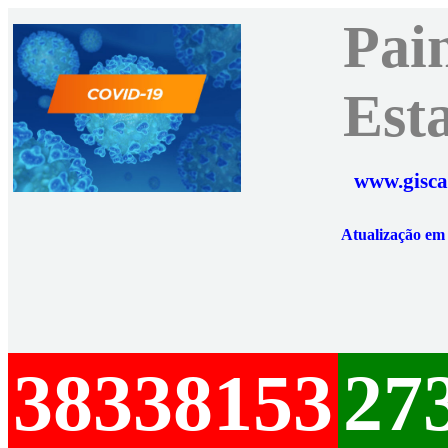
Pai
Est
www.gisca
Atualização e
38338153
27