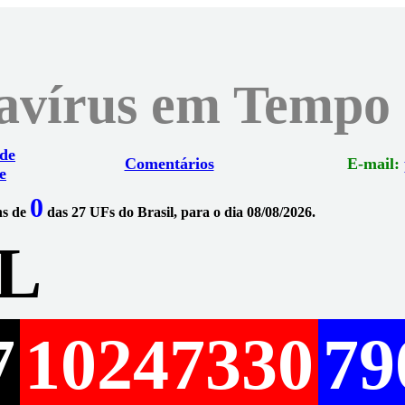
navírus em Tempo
 de
Comentários
E-mail:
e
0
ns de
das 27 UFs do Brasil, para o dia 08/08/2026.
L
7
10247330
79