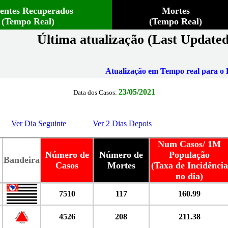
ientes Recuperados
Mortes
(Tempo Real)
(Tempo Real)
Última atualização (Last Updated
Atualização em Tempo real para o B
23/05/2021
Data dos Casos:
Ver Dia Seguinte
Ver 2 Dias Depois
Num Casos/ 1M
Número de
Número de
População
Bandeira
Casos
Mortes
(Taxa de Incidência
no dia)
7510
117
160.99
4526
208
211.38