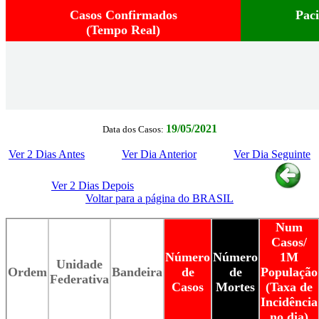
Casos Confirmados
Pac
(Tempo Real)
19/05/2021
Data dos Casos:
Ver 2 Dias Antes
Ver Dia Anterior
Ver Dia Seguinte
Ver 2 Dias Depois
Voltar para a página do BRASIL
Num
Casos/
Número
Número
1M
Unidade
Ordem
Bandeira
de
de
População
Federativa
Casos
Mortes
(Taxa de
Incidência
no dia)