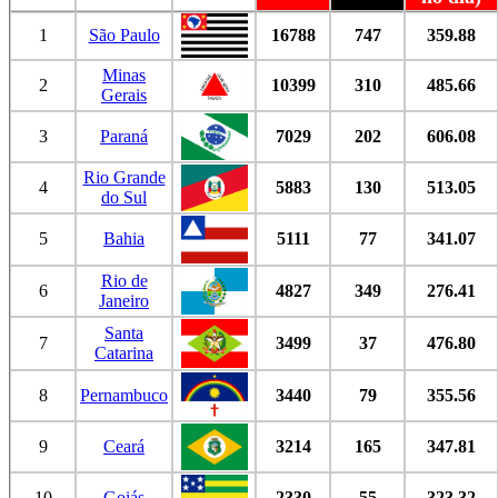
1
São Paulo
16788
747
359.88
Minas
2
10399
310
485.66
Gerais
3
Paraná
7029
202
606.08
Rio Grande
4
5883
130
513.05
do Sul
5
Bahia
5111
77
341.07
Rio de
6
4827
349
276.41
Janeiro
Santa
7
3499
37
476.80
Catarina
8
Pernambuco
3440
79
355.56
9
Ceará
3214
165
347.81
10
Goiás
2330
55
323.32