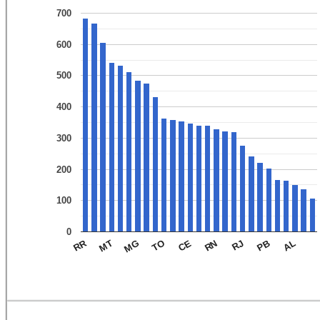
700
600
500
400
300
200
100
0
RR
MG
RN
AL
MT
CE
PB
TO
RJ