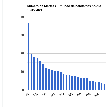
Numero de Mortes / 1 milhao de habitantes no dia
19/05/2021
40
30
20
10
0
RR
MA
PR
BA
SE
TO
PI
MT
PB