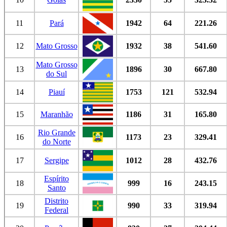
11
Pará
1942
64
221.26
12
Mato Grosso
1932
38
541.60
Mato Grosso
13
1896
30
667.80
do Sul
14
Piauí
1753
121
532.94
15
Maranhão
1186
31
165.80
Rio Grande
16
1173
23
329.41
do Norte
17
Sergipe
1012
28
432.76
Espírito
18
999
16
243.15
Santo
Distrito
19
990
33
319.94
Federal