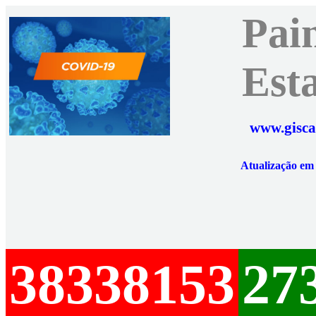
Pai
Est
www.gisca
Atualização e
38338153
27