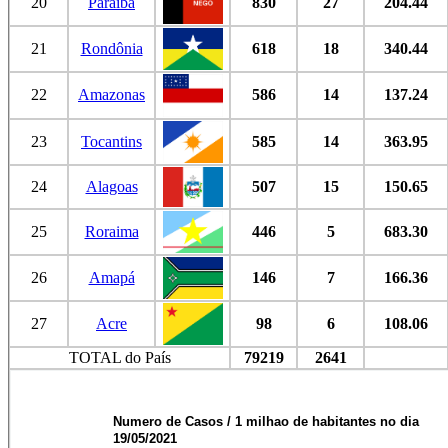
20
Paraíba
830
27
204.44
21
Rondônia
618
18
340.44
22
Amazonas
586
14
137.24
23
Tocantins
585
14
363.95
24
Alagoas
507
15
150.65
25
Roraima
446
5
683.30
26
Amapá
146
7
166.36
27
Acre
98
6
108.06
TOTAL do País
79219
2641
Numero de Casos / 1 milhao de habitantes no dia
19/05/2021