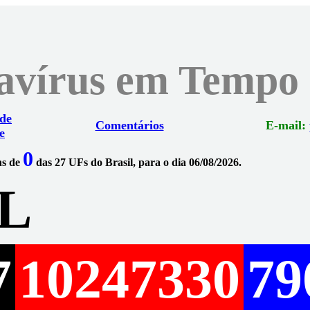
navírus em Tempo
 de
Comentários
E-mail:
e
0
ns de
das 27 UFs do Brasil, para o dia 06/08/2026.
L
7
10247330
79