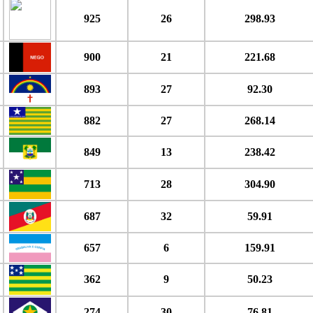
925
26
298.93
900
21
221.68
893
27
92.30
882
27
268.14
849
13
238.42
713
28
304.90
687
32
59.91
657
6
159.91
362
9
50.23
274
30
76.81