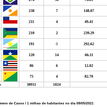
238
7
148.07
211
4
49.41
210
2
239.29
191
0
292.62
120
14
66.11
86
6
12.02
75
4
82.70
s
38911
1024
mero de Casos / 1 milhao de habitantes no dia 09/05/2021