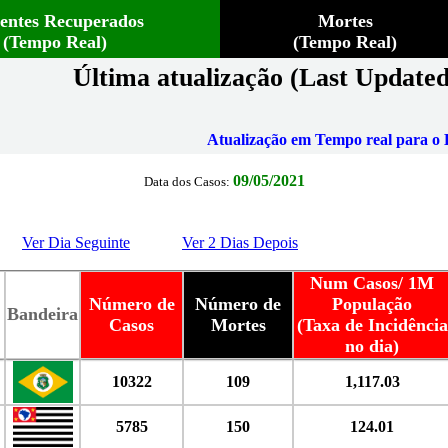
ientes Recuperados
Mortes
(Tempo Real)
(Tempo Real)
Última atualização (Last Updated
Atualização em Tempo real para o B
09/05/2021
Data dos Casos:
Ver Dia Seguinte
Ver 2 Dias Depois
Num Casos/ 1M
Número de
Número de
População
Bandeira
Casos
Mortes
(Taxa de Incidência
no dia)
10322
109
1,117.03
5785
150
124.01