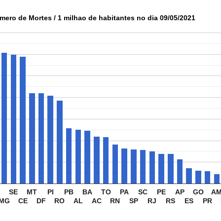
mero de Mortes / 1 milhao de habitantes no dia 09/05/2021
S
SE
MT
PI
PB
BA
TO
PA
SC
PE
AP
GO
A
MG
CE
DF
RO
AL
AC
RN
SP
RJ
RS
ES
PR