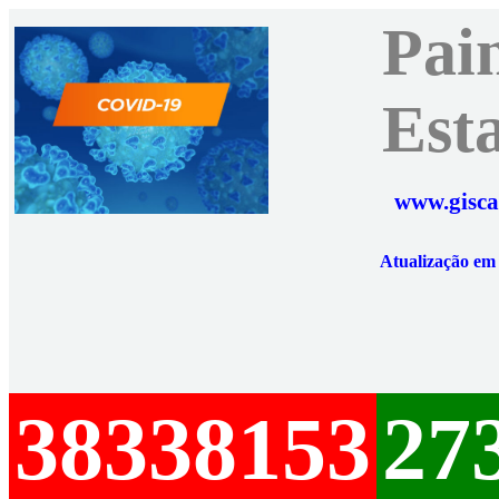
Pai
Est
www.gisca
Atualização e
38338153
27