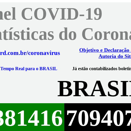
nel COVID-19
atísticas do Coro
Objetivo e Declaração
rd.com.br/coronavirus
Autoria do Sit
m Tempo Real para o BRASIL
Já estão contabilizados boleti
BRASI
381416
70940