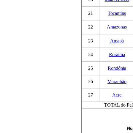
21
Tocantins
22
Amazonas
23
Amapá
24
Roraima
25
Rondônia
26
Maranhão
27
Acre
TOTAL do Paí
Nu