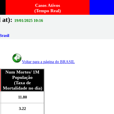
Casos Ativos
(Tempo Real)
 at):
19/01/2025 10:16
rasil
Voltar para a página do BRASIL
Num Mortes/ 1M
População
(Taxa de
Mortalidade no dia)
11.80
3.22