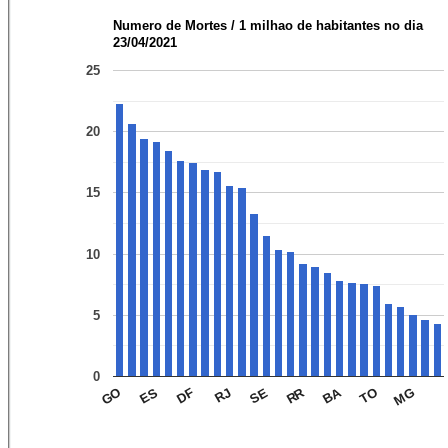
Numero de Mortes / 1 milhao de habitantes no dia
23/04/2021
25
20
15
10
5
0
RR
BA
DF
MG
ES
SE
TO
GO
RJ