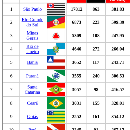
1
São Paulo
17812
863
381.83
Rio Grande
2
6873
223
599.39
do Sul
Minas
3
5309
108
247.95
Gerais
Rio de
4
4646
272
266.04
Janeiro
5
Bahia
3652
117
243.71
6
Paraná
3555
240
306.53
Santa
7
3057
98
416.57
Catarina
8
Ceará
3031
155
328.01
9
Goiás
2552
161
354.12
10
Pará
2345
91
267.17