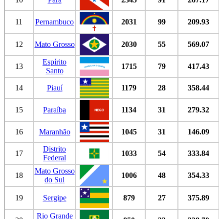
11
Pernambuco
2031
99
209.93
12
Mato Grosso
2030
55
569.07
Espírito
13
1715
79
417.43
Santo
14
Piauí
1179
28
358.44
15
Paraíba
1134
31
279.32
16
Maranhão
1045
31
146.09
Distrito
17
1033
54
333.84
Federal
Mato Grosso
18
1006
48
354.33
do Sul
19
Sergipe
879
27
375.89
Rio Grande