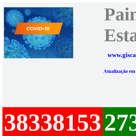
Pai
Est
www.gisca
Atualização e
38338153
27