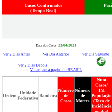
Casos Confirmados
Pac
(Tempo Real)
23/04/2021
Data dos Casos:
Ver 2 Dias Antes
Ver Dia Anterior
Ver Dia Seguinte
Ver 2 Dias Depois
Voltar para a página do BRASIL
Num
Casos/
Número
Número
1M
Unidade
Ordem
Bandeira
de
de
População
Federativa
Casos
Mortes
(Taxa de
Incidência
no dia)