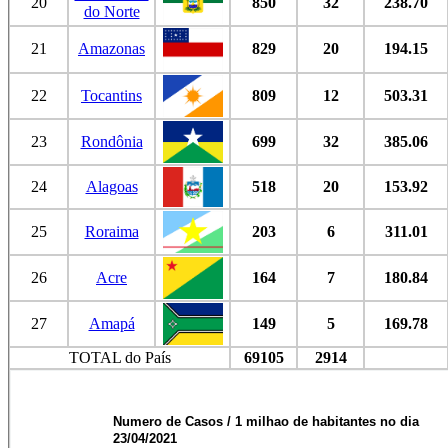
20
850
32
238.70
do Norte
21
Amazonas
829
20
194.15
22
Tocantins
809
12
503.31
23
Rondônia
699
32
385.06
24
Alagoas
518
20
153.92
25
Roraima
203
6
311.01
26
Acre
164
7
180.84
27
Amapá
149
5
169.78
TOTAL do País
69105
2914
Numero de Casos / 1 milhao de habitantes no dia
23/04/2021