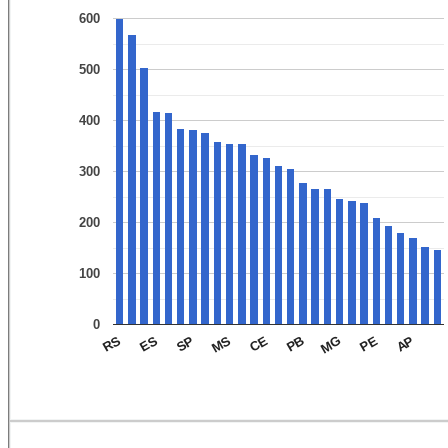
600
500
400
300
200
100
0
SP
PB
AP
ES
CE
PE
RS
MS
MG