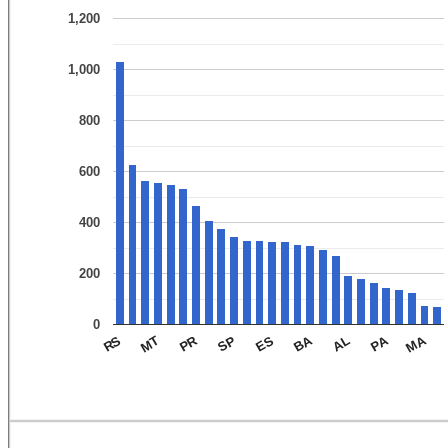
1,200
1,000
800
600
400
200
0
MA
PA
BA
PR
AL
ES
SP
MT
RS