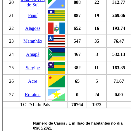
20
888
22
312.77
do Sul
21
Piauí
887
19
269.66
22
Alagoas
652
16
193.74
23
Maranhão
547
35
76.47
24
Amapá
467
3
532.13
25
Sergipe
382
11
163.35
26
Acre
65
5
71.67
27
Roraima
0
24
0.00
TOTAL do País
70764
1972
Numero de Casos / 1 milhao de habitantes no dia
09/03/2021