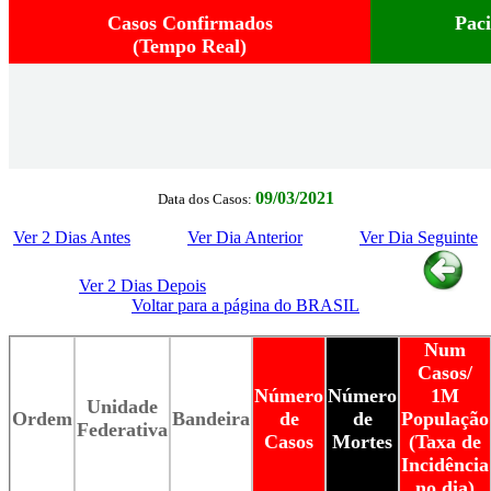
Casos Confirmados
Pac
(Tempo Real)
09/03/2021
Data dos Casos:
Ver 2 Dias Antes
Ver Dia Anterior
Ver Dia Seguinte
Ver 2 Dias Depois
Voltar para a página do BRASIL
Num
Casos/
Número
Número
1M
Unidade
Ordem
Bandeira
de
de
População
Federativa
Casos
Mortes
(Taxa de
Incidência
no dia)