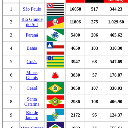
1
São Paulo
16058
517
344.23
Rio Grande
2
11806
275
1,029.60
do Sul
3
Paraná
5400
206
465.62
4
Bahia
4650
103
310.30
5
Goiás
3947
68
547.69
Minas
6
3830
57
178.87
Gerais
7
Ceará
3058
107
330.93
Santa
8
2986
108
406.90
Catarina
Rio de
9
2172
95
124.37
Janeiro