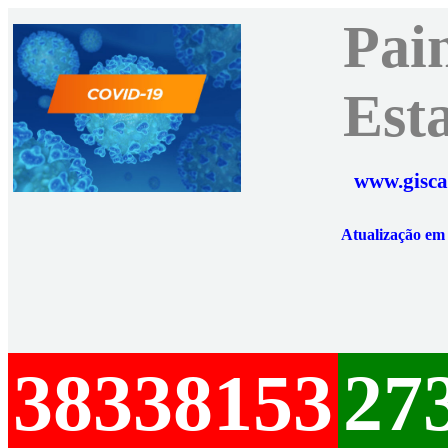
Pai
Est
www.gisca
Atualização e
38338153
27