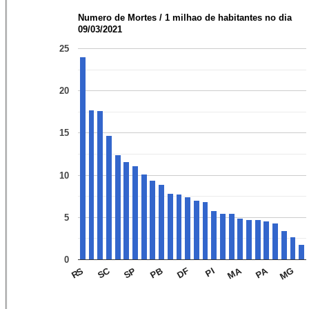
Numero de Mortes / 1 milhao de habitantes no dia
09/03/2021
25
20
15
10
5
0
PA
MA
SC
MG
PI
DF
PB
SP
RS