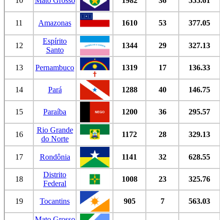
10
Mato Grosso
1982
36
555.61
11
Amazonas
1610
53
377.05
Espírito
12
1344
29
327.13
Santo
13
Pernambuco
1319
17
136.33
14
Pará
1288
40
146.75
15
Paraíba
1200
36
295.57
Rio Grande
16
1172
28
329.13
do Norte
17
Rondônia
1141
32
628.55
Distrito
18
1008
23
325.76
Federal
19
Tocantins
905
7
563.03
Mato Grosso