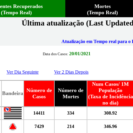
ientes Recuperados
Mortes
(Tempo Real)
(Tempo Real)
Última atualização (Last Updated
Atualização em Tempo real para o B
20/01/2021
Data dos Casos:
Ver Dia Seguinte
Ver 2 Dias Depois
Num Casos/ 1M
Número de
Número de
População
Bandeira
Casos
Mortes
(Taxa de Incidência
no dia)
14411
334
308.92
7429
214
346.96