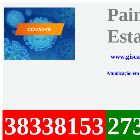
Pai
Est
www.gisca
Atualização e
38338153
27