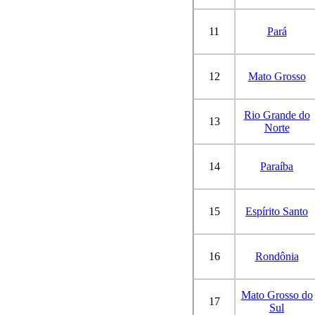
11
Pará
12
Mato Grosso
Rio Grande do
13
Norte
14
Paraíba
15
Espírito Santo
16
Rondônia
Mato Grosso do
17
Sul