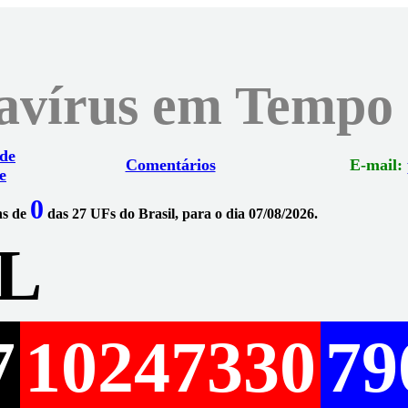
navírus em Tempo
 de
Comentários
E-mail:
e
0
ns de
das 27 UFs do Brasil, para o dia 07/08/2026.
L
7
10247330
79