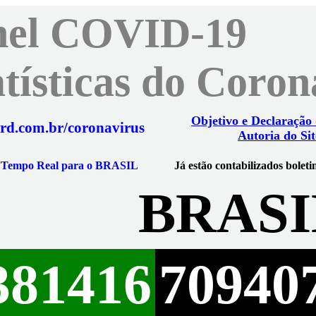
nel COVID-19
atísticas do Coro
Objetivo e Declaração
rd.com.br/coronavirus
Autoria do Sit
m Tempo Real para o BRASIL
Já estão contabilizados boleti
BRASI
381416
70940