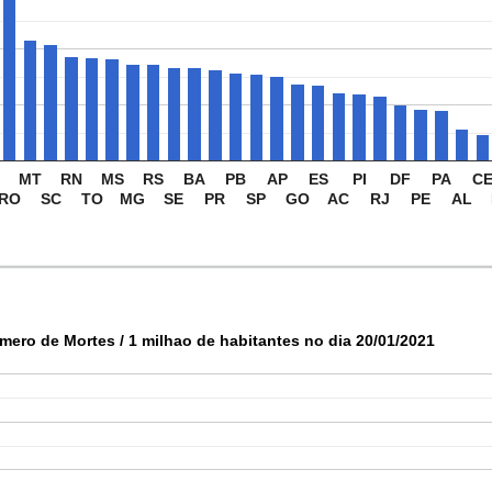
M
MT
RN
MS
RS
BA
PB
AP
ES
PI
DF
PA
C
RO
SC
TO
MG
SE
PR
SP
GO
AC
RJ
PE
AL
mero de Mortes / 1 milhao de habitantes no dia 20/01/2021