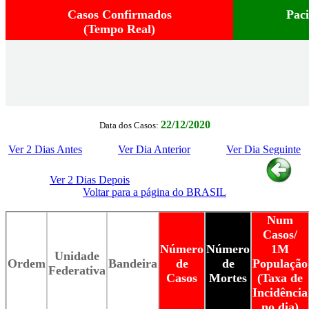
Casos Confirmados
Pac
(Tempo Real)
22/12/2020
Data dos Casos:
Ver 2 Dias Antes
Ver Dia Anterior
Ver Dia Seguinte
Ver 2 Dias Depois
Voltar para a página do BRASIL
Num
Casos/
Número
Número
1M
Unidade
Ordem
Bandeira
de
de
População
Federativa
Casos
Mortes
(Taxa de
Incidência
no dia)