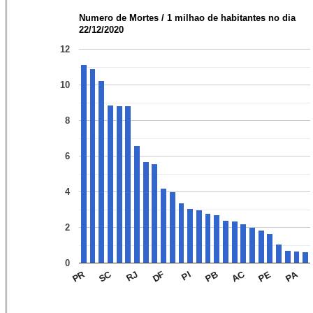
Numero de Mortes / 1 milhao de habitantes no dia
22/12/2020
12
10
8
6
4
2
0
PA
AC
SC
PR
PE
PB
PI
DF
RJ