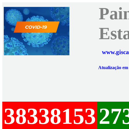
Pai
Est
www.gisca
Atualização e
38338153
27