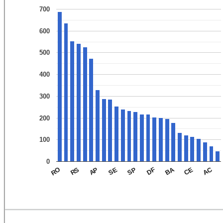
700
600
500
400
300
200
100
0
AC
BA
CE
DF
SP
SE
AP
RS
RO