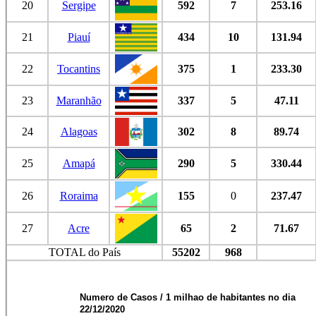
20
Sergipe
592
7
253.16
21
Piauí
434
10
131.94
22
Tocantins
375
1
233.30
23
Maranhão
337
5
47.11
24
Alagoas
302
8
89.74
25
Amapá
290
5
330.44
26
Roraima
155
0
237.47
27
Acre
65
2
71.67
TOTAL do País
55202
968
Numero de Casos / 1 milhao de habitantes no dia
22/12/2020