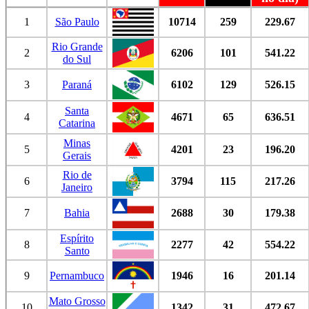
1
São Paulo
10714
259
229.67
Rio Grande
2
6206
101
541.22
do Sul
3
Paraná
6102
129
526.15
Santa
4
4671
65
636.51
Catarina
Minas
5
4201
23
196.20
Gerais
Rio de
6
3794
115
217.26
Janeiro
7
Bahia
2688
30
179.38
Espírito
8
2277
42
554.22
Santo
9
Pernambuco
1946
16
201.14
Mato Grosso
10
1342
31
472.67