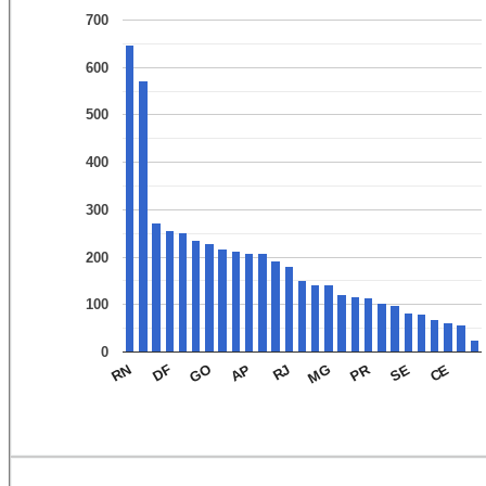
700
600
500
400
300
200
100
0
PR
GO
MG
CE
DF
RJ
SE
RN
AP