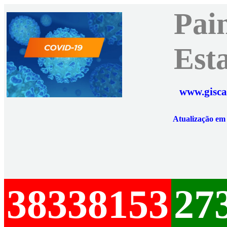
Pai
Est
www.gisca
Atualização e
38338153
27