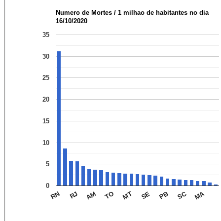
Numero de Mortes / 1 milhao de habitantes no dia
16/10/2020
35
30
25
20
15
10
5
0
MA
SC
AM
SE
RJ
MT
RN
TO
PB