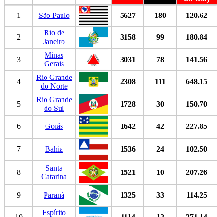
1
São Paulo
5627
180
120.62
Rio de
2
3158
99
180.84
Janeiro
Minas
3
3031
78
141.56
Gerais
Rio Grande
4
2308
111
648.15
do Norte
Rio Grande
5
1728
30
150.70
do Sul
6
Goiás
1642
42
227.85
7
Bahia
1536
24
102.50
Santa
8
1521
10
207.26
Catarina
9
Paraná
1325
33
114.25
Espírito
10
1114
12
271.14