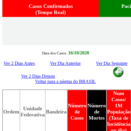
Casos Confirmados
Pac
(Tempo Real)
16/10/2020
Data dos Casos:
Ver 2 Dias Antes
Ver Dia Anterior
Ver Dia Seguinte
Ver 2 Dias Depois
Voltar para a página do BRASIL
Num
Casos/
Número
Número
1M
Unidade
Ordem
Bandeira
de
de
População
Federativa
Casos
Mortes
(Taxa de
Incidência
no dia)