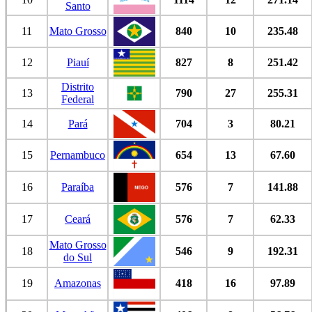
Santo
11
Mato Grosso
840
10
235.48
12
Piauí
827
8
251.42
Distrito
13
790
27
255.31
Federal
14
Pará
704
3
80.21
15
Pernambuco
654
13
67.60
16
Paraíba
576
7
141.88
17
Ceará
576
7
62.33
Mato Grosso
18
546
9
192.31
do Sul
19
Amazonas
418
16
97.89