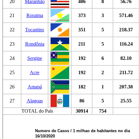
20
Maranhão
406
8
56.76
21
Roraima
373
3
571.46
22
Tocantins
351
5
218.37
23
Rondônia
211
5
116.24
24
Sergipe
192
6
82.10
25
Acre
192
2
211.72
26
Amapá
182
1
207.38
27
Alagoas
86
5
25.55
TOTAL do País
30914
754
Numero de Casos / 1 milhao de habitantes no dia
16/10/2020