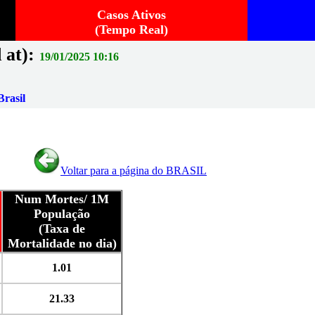
Casos Ativos
(Tempo Real)
 at):
19/01/2025 10:16
rasil
Voltar para a página do BRASIL
Num Mortes/ 1M
População
(Taxa de
Mortalidade no dia)
1.01
21.33