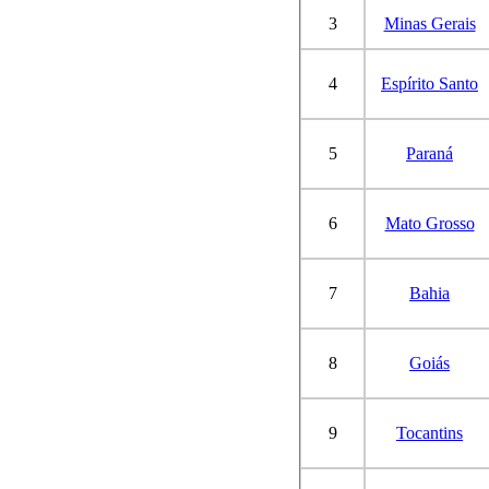
3
Minas Gerais
4
Espírito Santo
5
Paraná
6
Mato Grosso
7
Bahia
8
Goiás
9
Tocantins