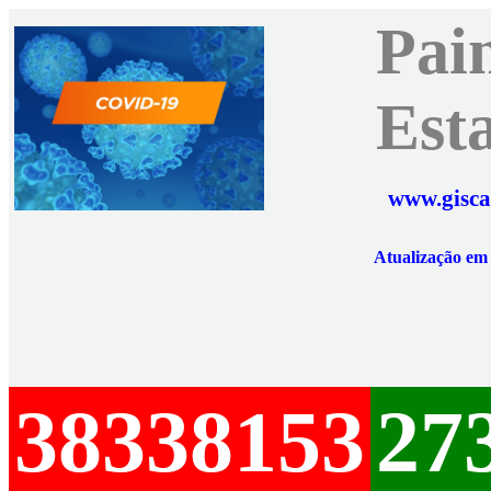
Pai
Est
www.gisca
Atualização e
38338153
27