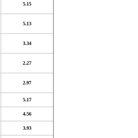
5.15
5.13
3.34
2.27
2.97
5.17
4.56
3.93