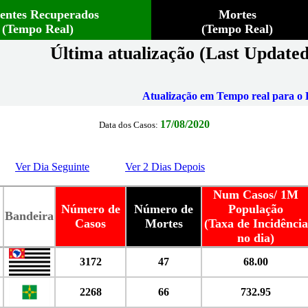
ientes Recuperados
Mortes
(Tempo Real)
(Tempo Real)
Última atualização (Last Updated
Atualização em Tempo real para o B
17/08/2020
Data dos Casos:
Ver Dia Seguinte
Ver 2 Dias Depois
Num Casos/ 1M
Número de
Número de
População
Bandeira
Casos
Mortes
(Taxa de Incidência
no dia)
3172
47
68.00
2268
66
732.95