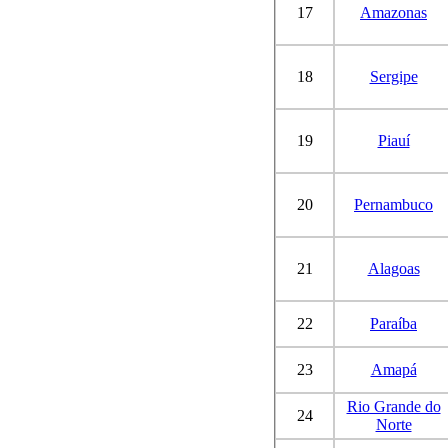
17
Amazonas
18
Sergipe
19
Piauí
20
Pernambuco
21
Alagoas
22
Paraíba
23
Amapá
Rio Grande do
24
Norte