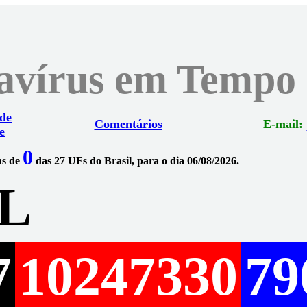
navírus em Tempo
 de
Comentários
E-mail:
e
0
ns de
das 27 UFs do Brasil, para o dia 06/08/2026.
L
7
10247330
79