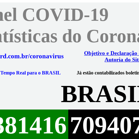
nel COVID-19
atísticas do Coro
Objetivo e Declaração
rd.com.br/coronavirus
Autoria do Sit
m Tempo Real para o BRASIL
Já estão contabilizados boleti
BRASI
381416
70940