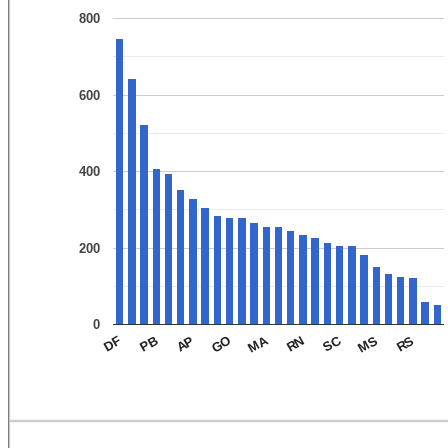
800
600
400
200
0
MA
SC
AP
RN
RS
PB
MS
DF
GO