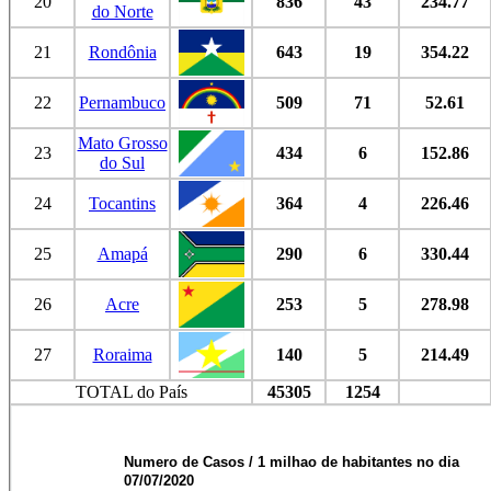
20
836
43
234.77
do Norte
21
Rondônia
643
19
354.22
22
Pernambuco
509
71
52.61
Mato Grosso
23
434
6
152.86
do Sul
24
Tocantins
364
4
226.46
25
Amapá
290
6
330.44
26
Acre
253
5
278.98
27
Roraima
140
5
214.49
TOTAL do País
45305
1254
Numero de Casos / 1 milhao de habitantes no dia
07/07/2020