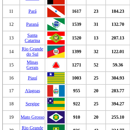
11
Pará
1617
23
184.23
12
Paraná
1539
31
132.70
Santa
13
1520
13
207.13
Catarina
Rio Grande
14
1399
32
122.01
do Sul
Minas
15
1271
52
59.36
Gerais
16
Piauí
1003
25
304.93
17
Alagoas
955
20
283.77
18
Sergipe
922
25
394.27
19
Mato Grosso
910
20
255.10
Rio Grande