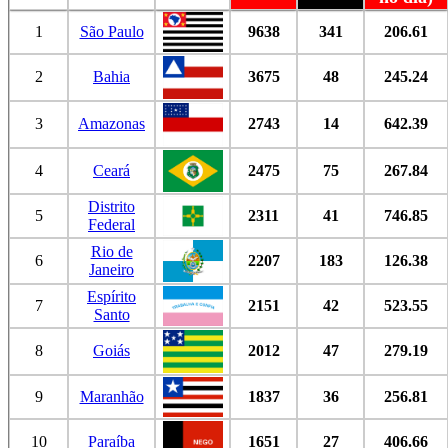
1
São Paulo
9638
341
206.61
2
Bahia
3675
48
245.24
3
Amazonas
2743
14
642.39
4
Ceará
2475
75
267.84
Distrito
5
2311
41
746.85
Federal
Rio de
6
2207
183
126.38
Janeiro
Espírito
7
2151
42
523.55
Santo
8
Goiás
2012
47
279.19
9
Maranhão
1837
36
256.81
10
Paraíba
1651
27
406.66