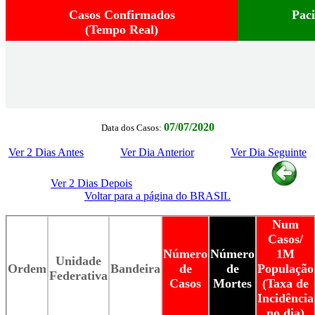
Casos Confirmados
Pac
(Tempo Real)
07/07/2020
Data dos Casos:
Ver 2 Dias Antes
Ver Dia Anterior
Ver Dia Seguinte
Ver 2 Dias Depois
Voltar para a página do BRASIL
Num
Casos/
Número
Número
1M
Unidade
Ordem
Bandeira
de
de
População
Federativa
Casos
Mortes
(Taxa de
Incidência
no dia)