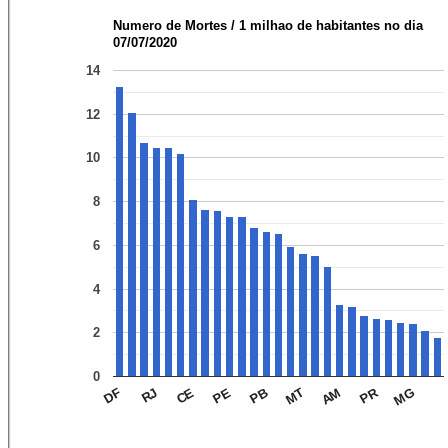
Numero de Mortes / 1 milhao de habitantes no dia
07/07/2020
14
12
10
8
6
4
2
0
PR
CE
MT
MG
RJ
PB
DF
PE
AM