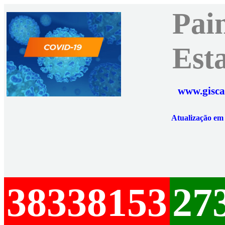
Pai
Est
www.gisca
Atualização e
38338153
27