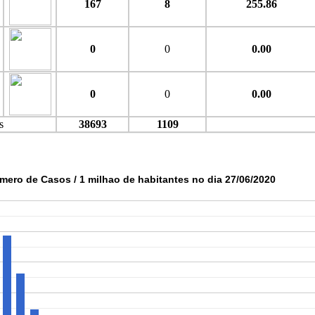
167
8
255.86
0
0
0.00
0
0
0.00
s
38693
1109
mero de Casos / 1 milhao de habitantes no dia 27/06/2020