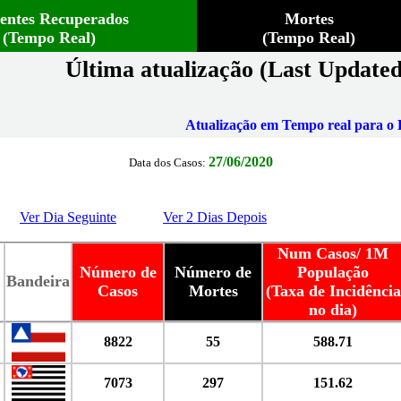
ientes Recuperados
Mortes
(Tempo Real)
(Tempo Real)
Última atualização (Last Updated
Atualização em Tempo real para o B
27/06/2020
Data dos Casos:
Ver Dia Seguinte
Ver 2 Dias Depois
Num Casos/ 1M
Número de
Número de
População
Bandeira
Casos
Mortes
(Taxa de Incidência
no dia)
8822
55
588.71
7073
297
151.62