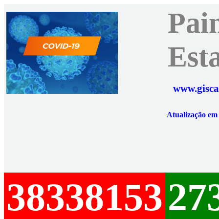
Pai
Est
www.gisca
Atualização e
38338153
27