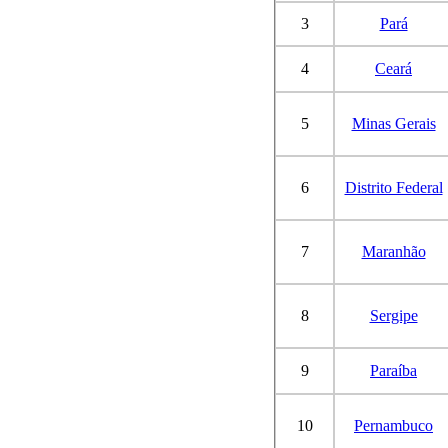
3
Pará
4
Ceará
5
Minas Gerais
6
Distrito Federal
7
Maranhão
8
Sergipe
9
Paraíba
10
Pernambuco