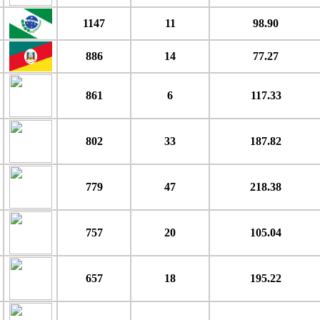
1147
11
98.90
886
14
77.27
861
6
117.33
802
33
187.82
779
47
218.38
757
20
105.04
657
18
195.22