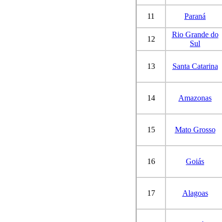
11
Paraná
Rio Grande do
12
Sul
13
Santa Catarina
14
Amazonas
15
Mato Grosso
16
Goiás
17
Alagoas