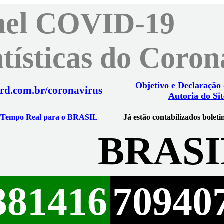
nel COVID-19
atísticas do Coro
Objetivo e Declaração
rd.com.br/coronavirus
Autoria do Sit
m Tempo Real para o BRASIL
Já estão contabilizados boleti
BRASI
381416
70940