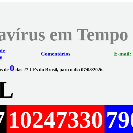
navírus em Tempo
 de
Comentários
E-mail:
e
0
ns de
das 27 UFs do Brasil, para o dia 07/08/2026.
L
7
10247330
79