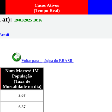
Casos Ativos
(Tempo Real)
 at):
19/01/2025 10:16
rasil
Voltar para a página do BRASIL
Num Mortes/ 1M
População
(Taxa de
Mortalidade no dia)
3.67
6.37