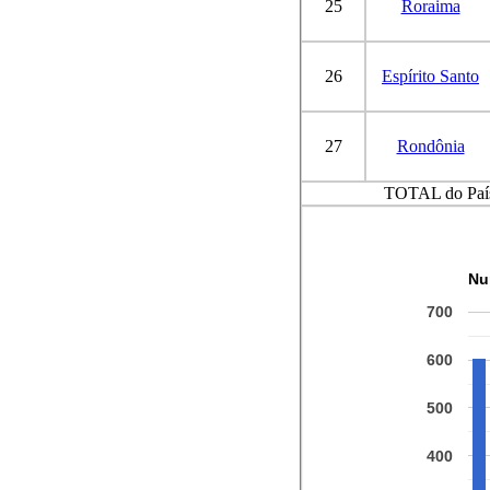
25
Roraima
26
Espírito Santo
27
Rondônia
TOTAL do Paí
Nu
700
600
500
400