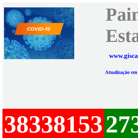
Pai
Est
www.gisca
Atualização e
38338153
27