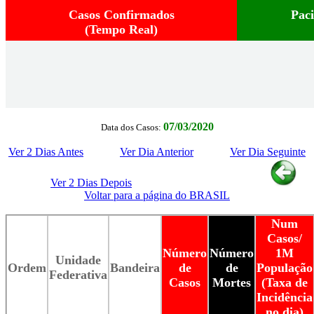
Casos Confirmados
Pac
(Tempo Real)
07/03/2020
Data dos Casos:
Ver 2 Dias Antes
Ver Dia Anterior
Ver Dia Seguinte
Ver 2 Dias Depois
Voltar para a página do BRASIL
Num
Casos/
Número
Número
1M
Unidade
Ordem
Bandeira
de
de
População
Federativa
Casos
Mortes
(Taxa de
Incidência
no dia)