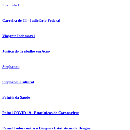
Formula 1
Carreira de TI - Judiciário Federal
Viajante Indomável
Justiça do Trabalho em Ação
Stephanou
Stephanou Cultural
Painéis da Saúde
Painel COVID-19 - Estatísticas do Coronavírus
Painel Todos contra a Dengue - Estatísticas da Dengue